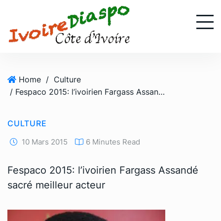
S
k
i
p
t
o
Home
/
Culture
c
/ Fespaco 2015: l’ivoirien Fargass Assandé sacré meilleur acteur
o
n
t
CULTURE
e
n
10 Mars 2015
6 Minutes Read
t
Fespaco 2015: l’ivoirien Fargass Assandé
sacré meilleur acteur