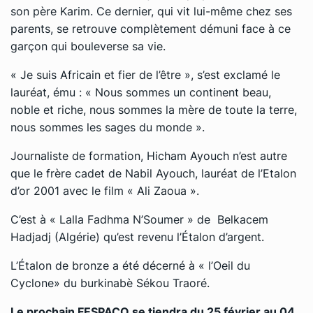
son père Karim. Ce dernier, qui vit lui-même chez ses
parents, se retrouve complètement démuni face à ce
garçon qui bouleverse sa vie.
« Je suis Africain et fier de l’être », s’est exclamé le
lauréat, ému : « Nous sommes un continent beau,
noble et riche, nous sommes la mère de toute la terre,
nous sommes les sages du monde ».
Journaliste de formation, Hicham Ayouch n’est autre
que le frère cadet de Nabil Ayouch, lauréat de l’Etalon
d’or 2001 avec le film « Ali Zaoua ».
C’est à «
Lalla Fadhma N’Soumer
» de Belkacem
Hadjadj (Algérie) qu’est revenu l’Étalon d’argent.
L’Étalon de bronze a été décerné à «
l’Oeil du
Cyclone
» du burkinabè Sékou Traoré.
Le prochain FESPACO se tiendra du 25 février au 04