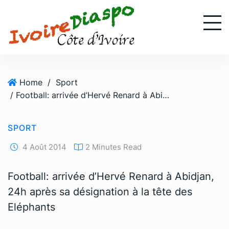
S
k
i
p
t
o
Home
/
Sport
c
/ Football: arrivée d’Hervé Renard à Abidjan, 24h après sa désignation à la tête des Eléphants
o
n
t
SPORT
e
n
4 Août 2014
2 Minutes Read
t
Football: arrivée d’Hervé Renard à Abidjan,
24h après sa désignation à la tête des
Eléphants