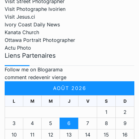
Visit Street Photographer
Visit Photographe Ivoirien
Visit Jesus.ci
Ivory Coast Daily News
Kanata Church
Ottawa Portrait Photographer
Actu Photo
Liens Partenaires
Follow me on Blogarama
comment redevenir vierge
AOÛT 2026
L
M
M
J
V
S
D
1
2
3
4
5
6
7
8
9
10
11
12
13
14
15
16