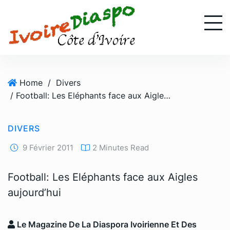
S
k
i
p
t
o
Home
/
Divers
c
/ Football: Les Eléphants face aux Aigles aujourd’hui
o
n
t
DIVERS
e
n
9 Février 2011
2 Minutes Read
t
Football: Les Eléphants face aux Aigles
aujourd’hui
Le Magazine De La Diaspora Ivoirienne Et Des