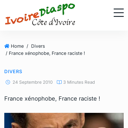
S
k
i
p
t
o
Home
/
Divers
c
/ France xénophobe, France raciste !
o
n
t
DIVERS
e
n
24 Septembre 2010
3 Minutes Read
t
France xénophobe, France raciste !