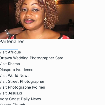
Partenaires
Visit Afrique
Ottawa Wedding Photographer Sara
Visit Rhema
Diaspora Ivoirienne
Visit World News
Visit Street Photographer
Visit Photographe Ivoirien
Visit Jesus.ci
Ivory Coast Daily News
Kanata Church