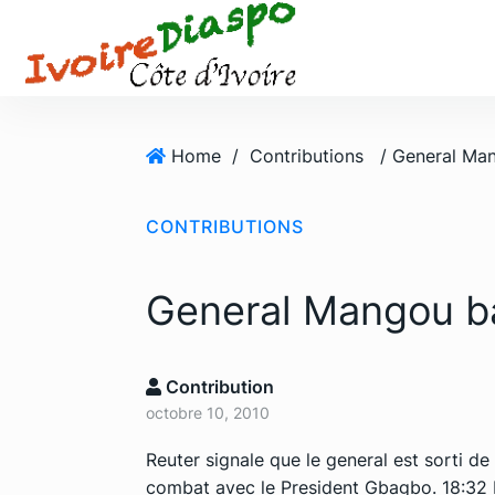
S
k
i
p
t
o
Home
/
Contributions
/ General Ma
c
o
CONTRIBUTIONS
n
t
e
General Mangou 
n
t
Contribution
octobre 10, 2010
Reuter signale que le general est sorti de
combat avec le President Gbagbo. 18:32