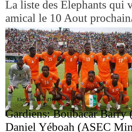
La liste des Elephants qui v
amical le 10 Aout prochai
Elephants Cote d'Ivoire
Gardiens: Boubacar Barry 
Daniel Yéboah (ASEC Mim