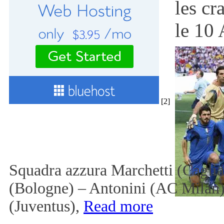
les cr
le 10
[2]
Squadra azzura Marchetti (Cagliar
(Bologne) – Antonini (AC Milan),
(Juventus),
Read more