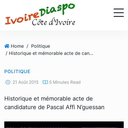
S
k
i
p
t
o
Home
/
Politique
c
/ Historique et mémorable acte de candidature de Pascal Affi N’guessan
o
n
t
POLITIQUE
e
n
21 Août 2015
5 Minutes Read
t
Historique et mémorable acte de
candidature de Pascal Affi N’guessan