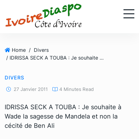
S
k
i
p
t
o
Home
/
Divers
c
/ IDRISSA SECK A TOUBA : Je souhaite à Wade la sagesse de Mandela et non la cécité de Ben Ali
o
n
t
DIVERS
e
n
27 Janvier 2011
4 Minutes Read
t
IDRISSA SECK A TOUBA : Je souhaite à
Wade la sagesse de Mandela et non la
cécité de Ben Ali