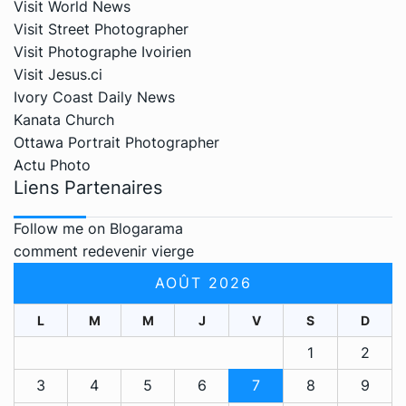
Visit World News
Visit Street Photographer
Visit Photographe Ivoirien
Visit Jesus.ci
Ivory Coast Daily News
Kanata Church
Ottawa Portrait Photographer
Actu Photo
Liens Partenaires
Follow me on Blogarama
comment redevenir vierge
AOÛT 2026
L
M
M
J
V
S
D
1
2
3
4
5
6
7
8
9