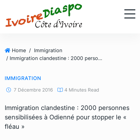
S
k
i
p
t
o
Home
/
Immigration
c
/ Immigration clandestine : 2000 personnes sensibilisées à Odienné pour stopper le « fléau »
o
n
t
IMMIGRATION
e
n
7 Décembre 2016
4 Minutes Read
t
Immigration clandestine : 2000 personnes
sensibilisées à Odienné pour stopper le «
fléau »