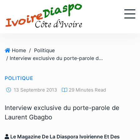
S
k
i
p
t
o
Home
/
Politique
c
/ Interview exclusive du porte-parole de Laurent Gbagbo
o
n
t
POLITIQUE
e
n
13 Septembre 2013
29 Minutes Read
t
Interview exclusive du porte-parole de
Laurent Gbagbo
Le Magazine De La Diaspora Ivoirienne Et Des