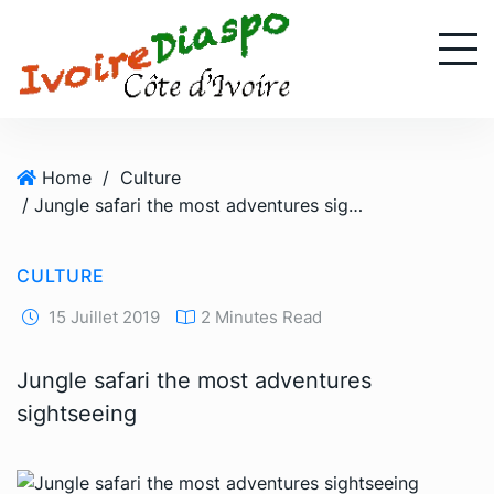
S
k
i
p
t
o
Home
/
Culture
c
/ Jungle safari the most adventures sightseeing
o
n
t
CULTURE
e
n
15 Juillet 2019
2 Minutes Read
t
Jungle safari the most adventures
sightseeing