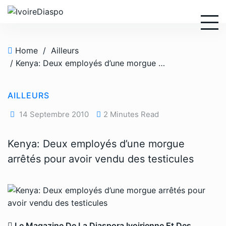
S
k
i
p
Home
/
Ailleurs
t
/ Kenya: Deux employés d’une morgue arrêtés pour avoir vendu des testicules
o
c
o
AILLEURS
n
14 Septembre 2010
2 Minutes Read
t
e
Kenya: Deux employés d’une morgue
n
t
arrêtés pour avoir vendu des testicules
Le Magazine De La Diaspora Ivoirienne Et Des