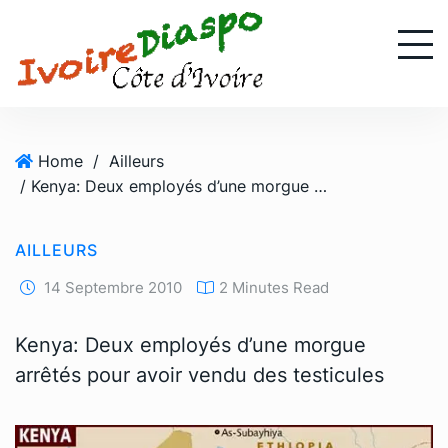
S
k
i
p
t
o
Home
/
Ailleurs
c
/ Kenya: Deux employés d’une morgue arrêtés pour avoir vendu des testicules
o
n
t
AILLEURS
e
n
14 Septembre 2010
2 Minutes Read
t
Kenya: Deux employés d’une morgue
arrêtés pour avoir vendu des testicules