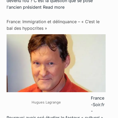
devenu fou ? C'est la question que se pose
l'ancien président
Read more
France: Immigration et délinquance – « C’est le
bal des hypocrites »
France
Hugues Lagrange
-Soir.fr
-
Pourquoi avoir osé étudier le facteur « culturel »