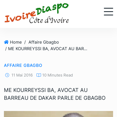
S
k
i
p
t
o
Home
/
Affaire Gbagbo
c
/ ME KOURREYSSI BA, AVOCAT AU BARREAU DE DAKAR PARLE DE GBAGBO
o
n
t
AFFAIRE GBAGBO
e
n
11 Mai 2016
10 Minutes Read
t
ME KOURREYSSI BA, AVOCAT AU
BARREAU DE DAKAR PARLE DE GBAGBO