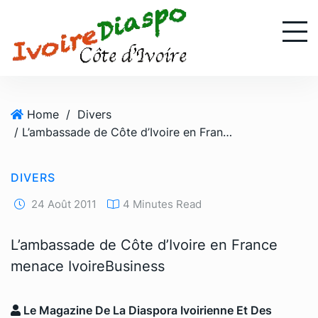
S
k
i
p
t
o
Home
/
Divers
c
/ L’ambassade de Côte d’Ivoire en France menace IvoireBusiness
o
n
t
DIVERS
e
n
24 Août 2011
4 Minutes Read
t
L’ambassade de Côte d’Ivoire en France
menace IvoireBusiness
Le Magazine De La Diaspora Ivoirienne Et Des