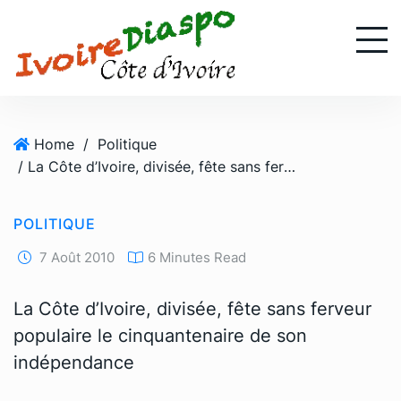
S
k
i
p
t
o
Home
/
Politique
c
/ La Côte d’Ivoire, divisée, fête sans ferveur populaire le cinquantenaire de son indépendance
o
n
t
POLITIQUE
e
n
7 Août 2010
6 Minutes Read
t
La Côte d’Ivoire, divisée, fête sans ferveur
populaire le cinquantenaire de son
indépendance