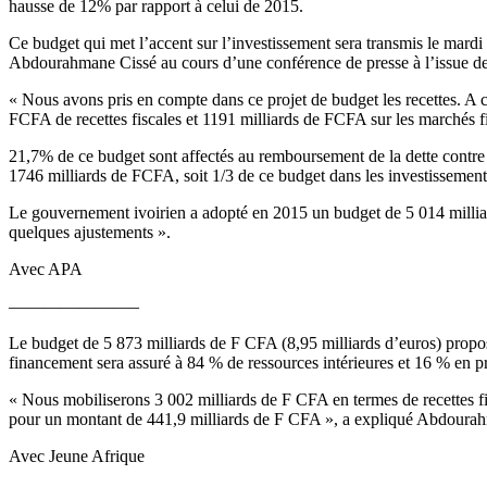
hausse de 12% par rapport à celui de 2015.
Ce budget qui met l’accent sur l’investissement sera transmis le mard
Abdourahmane Cissé au cours d’une conférence de presse à l’issue de c
« Nous avons pris en compte dans ce projet de budget les recettes. A c
FCFA de recettes fiscales et 1191 milliards de FCFA sur les marchés f
21,7% de ce budget sont affectés au remboursement de la dette contre 
1746 milliards de FCFA, soit 1/3 de ce budget dans les investissemen
Le gouvernement ivoirien a adopté en 2015 un budget de 5 014 milliar
quelques ajustements ».
Avec APA
———————–
Le budget de 5 873 milliards de F CFA (8,95 milliards d’euros) propos
financement sera assuré à 84 % de ressources intérieures et 16 % en p
« Nous mobiliserons 3 002 milliards de F CFA en termes de recettes fi
pour un montant de 441,9 milliards de F CFA », a expliqué Abdourahm
Avec Jeune Afrique