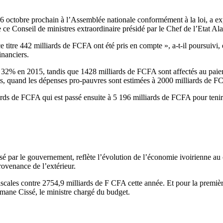
i 6 octobre prochain à l’Assemblée nationale conformément à la loi, a ex
e Conseil de ministres extraordinaire présidé par le Chef de l’Etat Al
e titre 442 milliards de FCFA ont été pris en compte », a-t-il poursuivi
inanciers.
32% en 2015, tandis que 1428 milliards de FCFA sont affectés au paiemen
ts, quand les dépenses pro-pauvres sont estimées à 2000 milliards de F
ds de FCFA qui est passé ensuite à 5 196 milliards de FCFA pour tenir
é par le gouvernement, reflète l’évolution de l’économie ivoirienne au 
rovenance de l’extérieur.
scales contre 2754,9 milliards de F CFA cette année. Et pour la premièr
ane Cissé, le ministre chargé du budget.