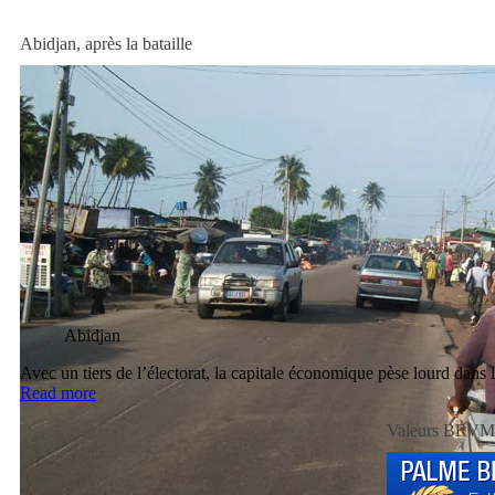
Abidjan, après la bataille
Abidjan
Avec un tiers de l’électorat, la capitale économique pèse lourd dans 
Read more
Valeurs BRVM