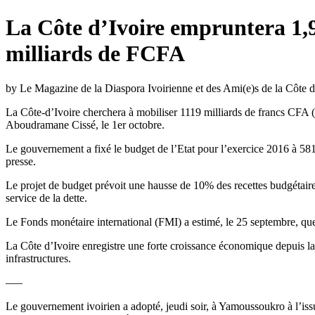
La Côte d’Ivoire empruntera 1,9
milliards de FCFA
by Le Magazine de la Diaspora Ivoirienne et des Ami(e)s de la Côte d
La Côte-d’Ivoire cherchera à mobiliser 1119 milliards de francs CFA (1
Aboudramane Cissé, le 1er octobre.
Le gouvernement a fixé le budget de l’Etat pour l’exercice 2016 à 581
presse.
Le projet de budget prévoit une hausse de 10% des recettes budgétaire
service de la dette.
Le Fonds monétaire international (FMI) a estimé, le 25 septembre, que
La Côte d’Ivoire enregistre une forte croissance économique depuis l
infrastructures.
—–
Le gouvernement ivoirien a adopté, jeudi soir, à Yamoussoukro à l’iss