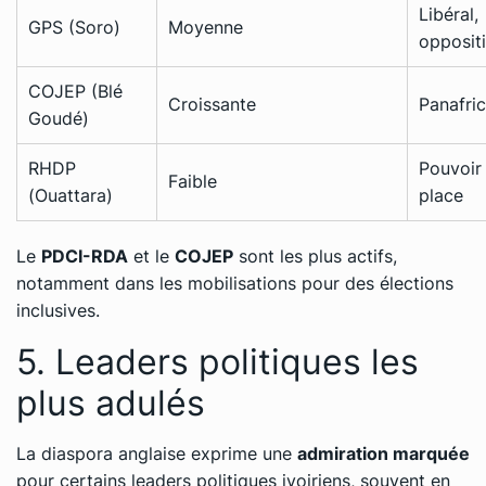
Libéral,
GPS
(Soro)
Moyenne
opposit
COJEP
(Blé
Croissante
Panafric
Goudé)
RHDP
Pouvoir
Faible
(Ouattara)
place
Le
PDCI-RDA
et le
COJEP
sont les plus actifs,
notamment dans les mobilisations pour des élections
inclusives.
5. Leaders politiques les
plus adulés
La diaspora anglaise exprime une
admiration marquée
pour certains leaders politiques ivoiriens, souvent en