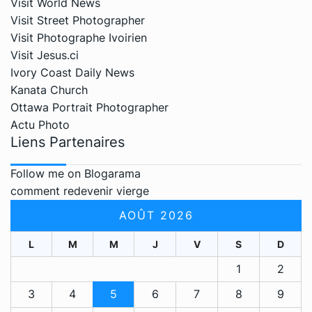
Visit World News
Visit Street Photographer
Visit Photographe Ivoirien
Visit Jesus.ci
Ivory Coast Daily News
Kanata Church
Ottawa Portrait Photographer
Actu Photo
Liens Partenaires
Follow me on Blogarama
comment redevenir vierge
AOÛT 2026
L
M
M
J
V
S
D
1
2
3
4
5
6
7
8
9