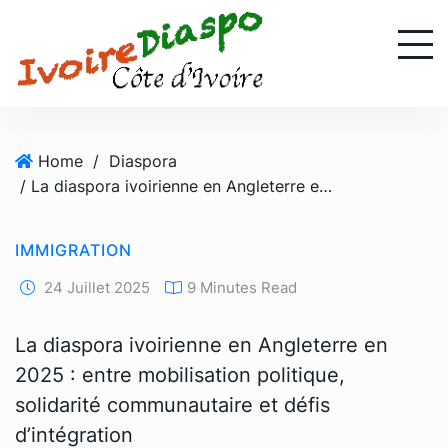
S
k
i
p
t
o
Home
/
Diaspora
c
/ La diaspora ivoirienne en Angleterre en 2025 : entre mobilisation politique, solidarité communautaire et défis d’intégration
o
n
t
IMMIGRATION
e
n
24 Juillet 2025
9 Minutes Read
t
La diaspora ivoirienne en Angleterre en
2025 : entre mobilisation politique,
solidarité communautaire et défis
d’intégration