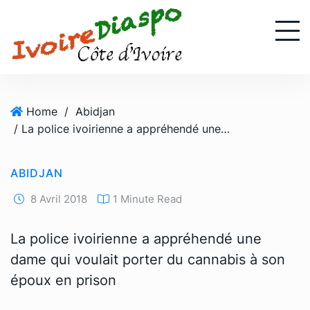
S
k
i
p
t
o
Home
/
Abidjan
c
/ La police ivoirienne a appréhendé une dame qui voulait porter du cannabis à son époux en prison
o
n
t
ABIDJAN
e
n
8 Avril 2018
1 Minute Read
t
La police ivoirienne a appréhendé une
dame qui voulait porter du cannabis à son
époux en prison