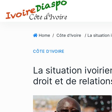
S
k
i
p
t
o
Home
/
Côte d'Ivoire
c
o
CÔTE D'IVOIRE
n
t
e
La situation ivoir
n
t
droit et de relatio