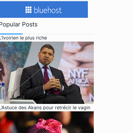
Popular Posts
L’Ivoirien le plus riche
L’Astuce des Akans pour retrécir le vagin