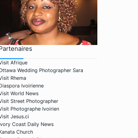
Partenaires
Visit Afrique
Ottawa Wedding Photographer Sara
Visit Rhema
Diaspora Ivoirienne
Visit World News
Visit Street Photographer
Visit Photographe Ivoirien
Visit Jesus.ci
Ivory Coast Daily News
Kanata Church