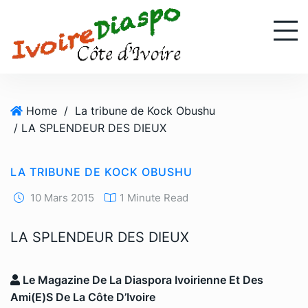
S
k
i
p
t
o
Home
/
La tribune de Kock Obushu
c
/ LA SPLENDEUR DES DIEUX
o
n
t
LA TRIBUNE DE KOCK OBUSHU
e
n
10 Mars 2015
1 Minute Read
t
LA SPLENDEUR DES DIEUX
Le Magazine De La Diaspora Ivoirienne Et Des
Ami(e)s De La Côte D’Ivoire