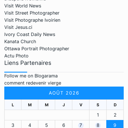
Visit World News
Visit Street Photographer
Visit Photographe Ivoirien
Visit Jesus.ci
Ivory Coast Daily News
Kanata Church
Ottawa Portrait Photographer
Actu Photo
Liens Partenaires
Follow me on Blogarama
comment redevenir vierge
AOÛT 2026
L
M
M
J
V
S
D
1
2
3
4
5
6
7
8
9