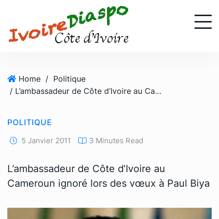
S
k
i
p
t
o
Home
/
Politique
c
/ L’ambassadeur de Côte d’Ivoire au Cameroun ignoré lors des vœux à Paul Biya
o
n
t
POLITIQUE
e
n
5 Janvier 2011
3 Minutes Read
t
L’ambassadeur de Côte d’Ivoire au
Cameroun ignoré lors des vœux à Paul Biya