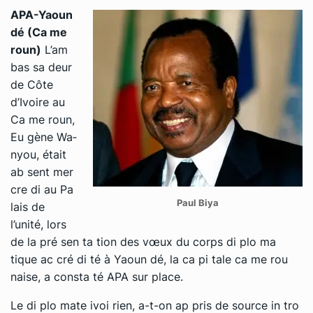
APA-​Yaoun
dé (Ca me
roun)
L’am
bas sa deur
de Côte
d’Ivoire au
Ca me roun,
Eu gène Wa­
nyou, était
ab sent mer
cre di au Pa
Paul Biya
lais de
l’unité, lors
de la pré sen ta tion des vœux du corps di plo ma
tique ac cré di té à Yaoun dé, la ca pi tale ca me rou
naise, a consta té APA sur place.
Le di plo mate ivoi rien, a-​t-​on ap pris de source in tro