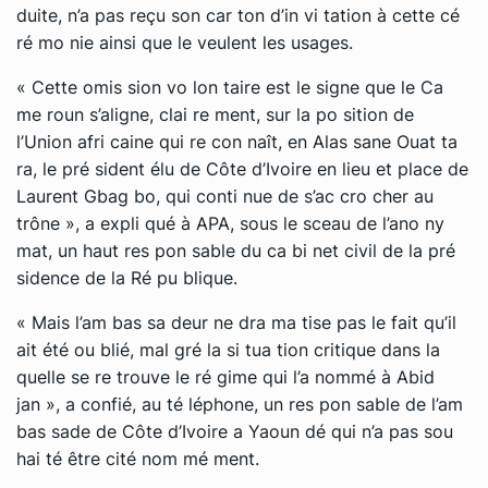
duite, n’a pas reçu son car ton d’in vi ta­tion à cette cé
ré mo nie ainsi que le veulent les usages.
« Cette omis sion vo lon taire est le signe que le Ca
me roun s’aligne, clai re ment, sur la po si­tion de
l’Union afri caine qui re con naît, en Alas sane Ouat ta
ra, le pré sident élu de Côte d’Ivoire en lieu et place de
Laurent Gbag bo, qui conti nue de s’ac cro cher au
trône », a ex­pli qué à APA, sous le sceau de l’ano ny
mat, un haut res pon sable du ca bi net civil de la pré
si­dence de la Ré pu blique.
« Mais l’am bas sa deur ne dra ma tise pas le fait qu’il
ait été ou blié, mal gré la si tua tion cri­tique dans la
quelle se re trouve le ré gime qui l’a nommé à Abid
jan », a confié, au té lé­phone, un res pon sable de l’am
bas sade de Côte d’Ivoire a Yaoun dé qui n’a pas sou
hai té être cité nom mé ment.