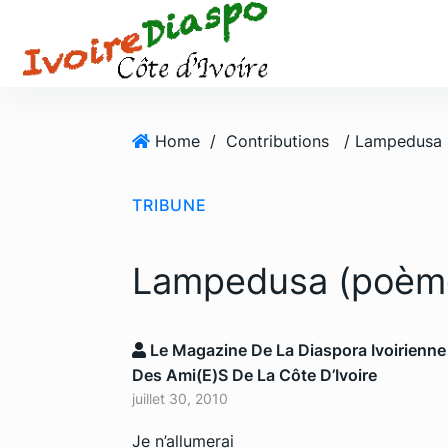
S
k
i
p
t
o
Home
/
Contributions
/ Lampedusa 
c
o
TRIBUNE
n
t
e
Lampedusa (poèm
n
t
Le Magazine De La Diaspora Ivoirienne
Des Ami(e)s De La Côte D’Ivoire
juillet 30, 2010
Je n’allumerai