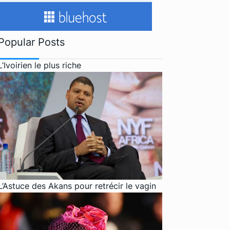
Popular Posts
L’Ivoirien le plus riche
L’Astuce des Akans pour retrécir le vagin