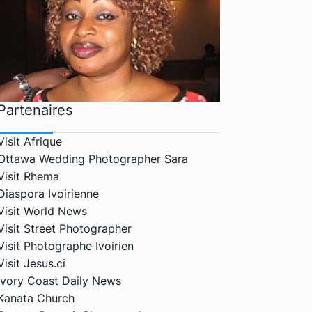
Partenaires
Visit Afrique
Ottawa Wedding Photographer Sara
Visit Rhema
Diaspora Ivoirienne
Visit World News
Visit Street Photographer
Visit Photographe Ivoirien
Visit Jesus.ci
Ivory Coast Daily News
Kanata Church