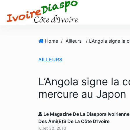
S
k
i
p
t
o
Home
/
Ailleurs
c
o
AILLEURS
n
t
e
L’Angola signe la c
n
t
mercure au Japon
Le Magazine De La Diaspora Ivoirienne
Des Ami(e)s De La Côte D’Ivoire
juillet 30, 2010