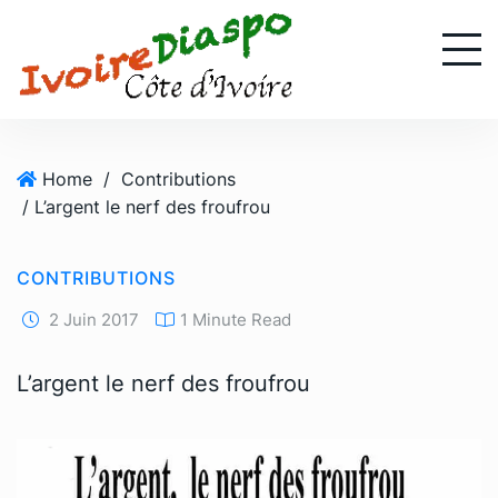
S
k
i
p
t
o
Home
/
Contributions
c
/ L’argent le nerf des froufrou
o
n
t
CONTRIBUTIONS
e
n
2 Juin 2017
1 Minute Read
t
L’argent le nerf des froufrou