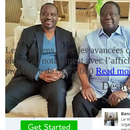
Les Ivoiriens, avec les avancées 
électoral, notamment avec l’affich
provisoire de 5.775.000
Read mo
Désiré
Saïou