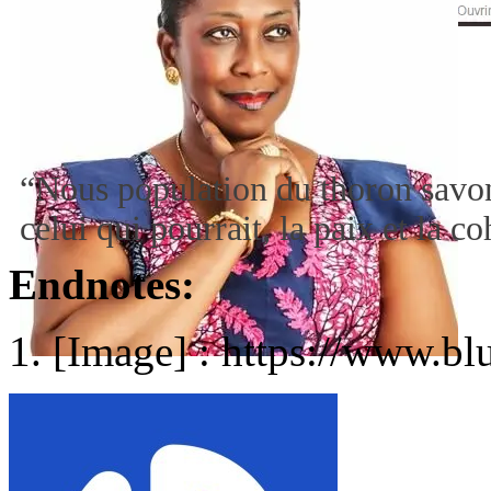
“Nous population du thoron savon
celui qui pourrait, la paix et la 
Endnotes:
[Image] : https://www.bl