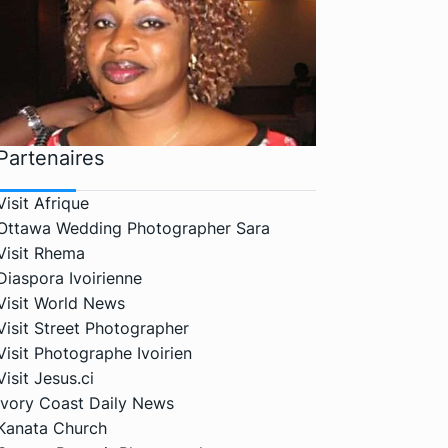
Partenaires
Visit Afrique
Ottawa Wedding Photographer Sara
Visit Rhema
Diaspora Ivoirienne
Visit World News
Visit Street Photographer
Visit Photographe Ivoirien
Visit Jesus.ci
Ivory Coast Daily News
Kanata Church