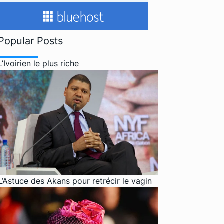
Popular Posts
L’Ivoirien le plus riche
L’Astuce des Akans pour retrécir le vagin