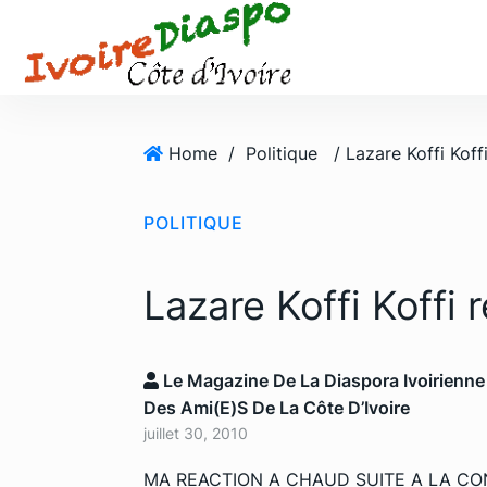
S
k
i
p
t
o
Home
/
Politique
c
o
POLITIQUE
n
t
e
Lazare Koffi Koffi
n
t
Le Magazine De La Diaspora Ivoirienne
Des Ami(e)s De La Côte D’Ivoire
juillet 30, 2010
MA REACTION A CHAUD SUITE A LA CO