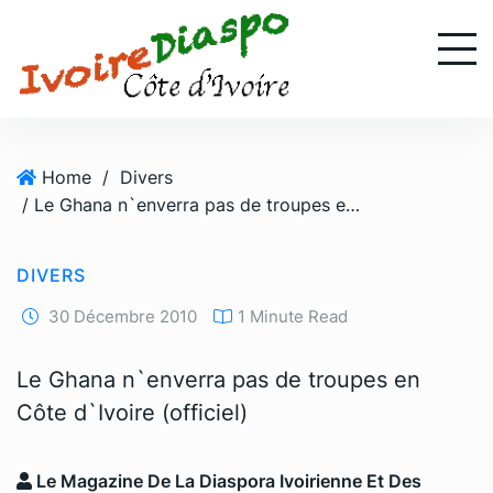
S
k
i
p
t
o
Home
/
Divers
c
/ Le Ghana n`enverra pas de troupes en Côte d`Ivoire (officiel)
o
n
t
DIVERS
e
n
30 Décembre 2010
1 Minute Read
t
Le Ghana n`enverra pas de troupes en
Côte d`Ivoire (officiel)
Le Magazine De La Diaspora Ivoirienne Et Des