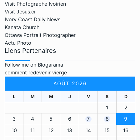
Visit Photographe Ivoirien
Visit Jesus.ci
Ivory Coast Daily News
Kanata Church
Ottawa Portrait Photographer
Actu Photo
Liens Partenaires
Follow me on Blogarama
comment redevenir vierge
AOÛT 2026
L
M
M
J
V
S
D
1
2
3
4
5
6
7
8
9
10
11
12
13
14
15
16