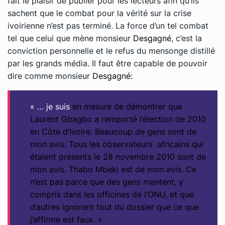
fait le plaisir de publier pour les lecteurs afin qu’ils
sachent que le combat pour la vérité sur la crise
ivoirienne n’est pas terminé. La force d’un tel combat
tel que celui que mène monsieur
Desgagné
, c’est la
conviction personnelle et le refus du mensonge distillé
par les grands média. Il faut être capable de pouvoir
dire comme monsieur
Desgagné
:
« … je suis
en mesure de démontrer que
Laurent Gbagbo a remporté l’élection de 2010
en Côte d’Ivoire. Beaucoup de gens sont de
mon avis. Tous les observateurs africains qui
étaient présents le 28 novembre 2010 sont de
mon avis. Thabo Mbeki est de mon avis. Ce
n’est pas parce que des gens mentent, y
compris dans les officines de l’ONU, et que
d’autres ignorent tout du dossier que ce que
j’affirme est faux. »