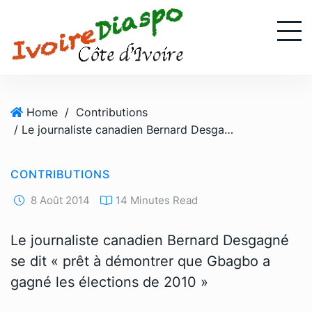
S
k
i
p
t
o
Home
/
Contributions
c
/ Le journaliste canadien Bernard Desgagné se dit « prêt à démontrer que Gbagbo a gagné les élections de 2010 »
o
n
t
CONTRIBUTIONS
e
n
8 Août 2014
14 Minutes Read
t
Le journaliste canadien Bernard Desgagné
se dit « prêt à démontrer que Gbagbo a
gagné les élections de 2010 »