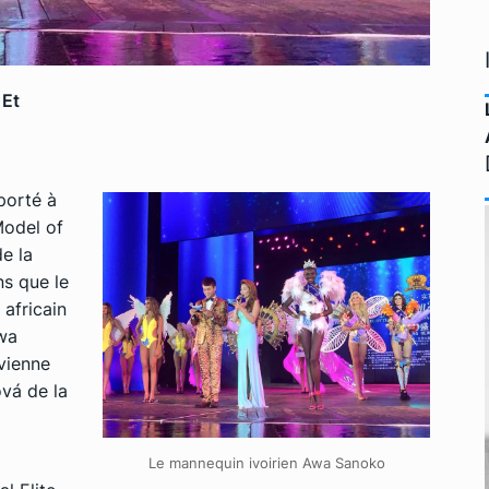
 Et
porté à
Model of
e la
ns que le
africain
wa
vienne
vá de la
Le mannequin ivoirien Awa Sanoko