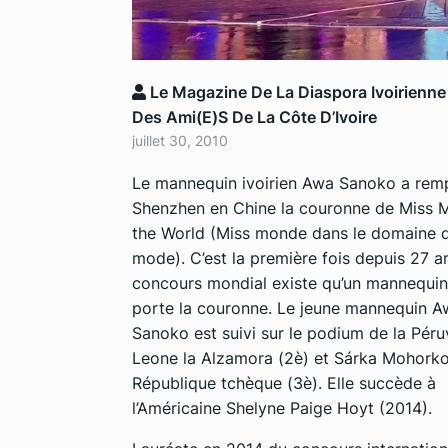
Le Magazine De La Diaspora Ivoirienne
Des Ami(e)s De La Côte D’Ivoire
juillet 30, 2010
Le mannequin ivoirien Awa Sanoko a rem
Shenzhen en Chine la couronne de Miss 
the World (Miss monde dans le domaine d
mode). C’est la première fois depuis 27 a
concours mondial existe qu’un mannequin 
porte la
couronne. Le
jeune mannequin A
Sanoko est suivi sur le podium de la Péru
Leone la Alzamora (2è) et Sárka Mohorko
République tchèque (3è). Elle succède à
l’Américaine Shelyne Paige Hoyt (2014).