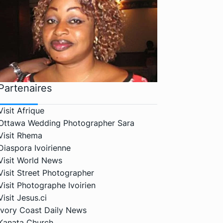
Partenaires
Visit Afrique
Ottawa Wedding Photographer Sara
Visit Rhema
Diaspora Ivoirienne
Visit World News
Visit Street Photographer
Visit Photographe Ivoirien
Visit Jesus.ci
Ivory Coast Daily News
Kanata Church