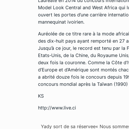
Lauréate en 2014 du concours internationa
Model Look Central and West Africa qui lu
ouvert les portes d’une carrière internat
mannequinat ivoirien.
Auréolée de ce titre rare à la mode africai
des dix-huit pays ayant remporté en 27 an
Jusqu’à ce jour, le record est tenu par la 
Etats-Unis, de la Chine, du Royaume Unis
deux fois la couronne. Comme la Côte d’I
d’Europe et d’Amérique sont montés chacu
a abrité douze fois le concours depuis 199
concours mondial après la Taïwan (1990) e
KS
http://www.live.ci
Yady sort de sa réservee« Nous somme