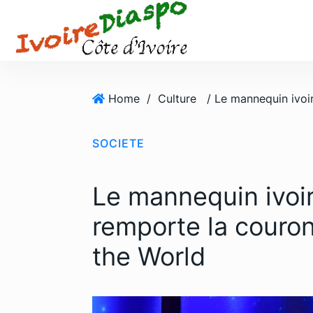
S
k
i
p
t
o
Home
/
Culture
c
o
SOCIETE
n
t
e
Le mannequin ivoi
n
t
remporte la couro
the World