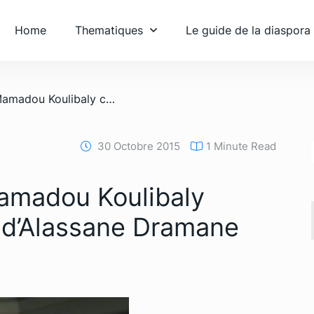
Home
Thematiques
Le guide de la diaspora
/ Le parti du prof. Mamadou Koulibaly conteste l’élection d’Alassane Dramane Ouattara
30 Octobre 2015
1 Minute Read
Mamadou Koulibaly
n d’Alassane Dramane