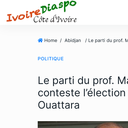
S
k
i
p
t
o
Home
/
Abidjan
c
o
POLITIQUE
n
t
e
Le parti du prof. 
n
t
conteste l’électio
Ouattara