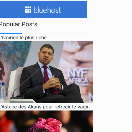
Popular Posts
L’Ivoirien le plus riche
L’Astuce des Akans pour retrécir le vagin