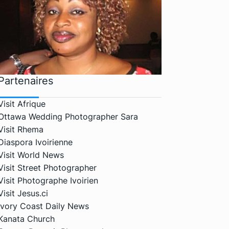
Partenaires
Visit Afrique
Ottawa Wedding Photographer Sara
Visit Rhema
Diaspora Ivoirienne
Visit World News
Visit Street Photographer
Visit Photographe Ivoirien
Visit Jesus.ci
Ivory Coast Daily News
Kanata Church