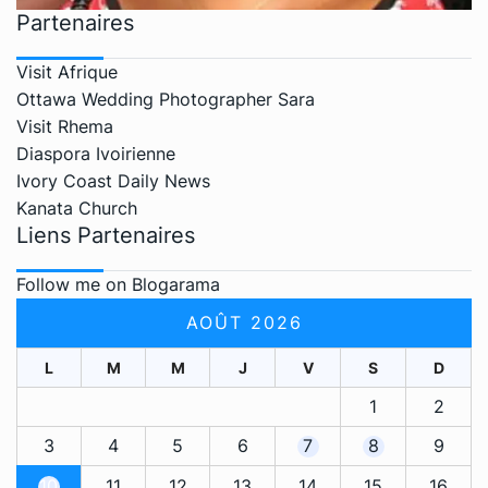
Partenaires
Visit Afrique
Ottawa Wedding Photographer Sara
Visit Rhema
Diaspora Ivoirienne
Ivory Coast Daily News
Kanata Church
Liens Partenaires
Follow me on Blogarama
AOÛT 2026
L
M
M
J
V
S
D
1
2
3
4
5
6
7
8
9
10
11
12
13
14
15
16