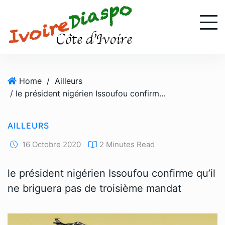
S
k
i
p
t
o
Home
/
Ailleurs
c
/ le président nigérien Issoufou confirme qu’il ne briguera pas de troisième mandat
o
n
t
AILLEURS
e
n
16 Octobre 2020
2 Minutes Read
t
le président nigérien Issoufou confirme qu’il
ne briguera pas de troisième mandat