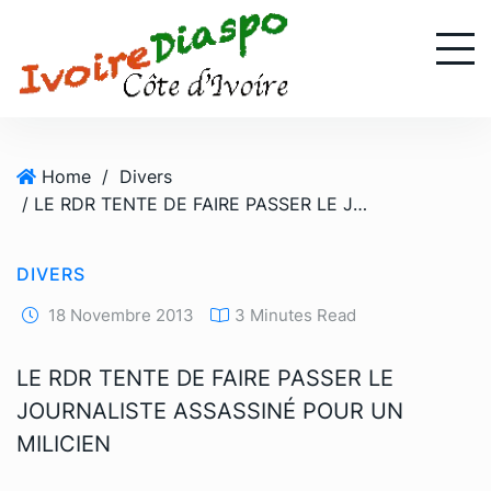
S
k
i
p
t
o
Home
/
Divers
c
/ LE RDR TENTE DE FAIRE PASSER LE JOURNALISTE ASSASSINÉ POUR UN MILICIEN
o
n
t
DIVERS
e
n
18 Novembre 2013
3 Minutes Read
t
LE RDR TENTE DE FAIRE PASSER LE
JOURNALISTE ASSASSINÉ POUR UN
MILICIEN