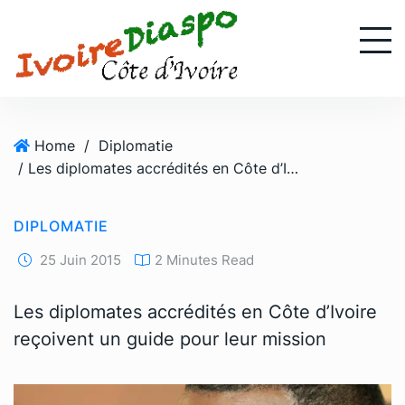
S
k
i
p
t
o
Home
/
Diplomatie
c
/ Les diplomates accrédités en Côte d’Ivoire reçoivent un guide pour leur mission
o
n
t
DIPLOMATIE
e
n
25 Juin 2015
2 Minutes Read
t
Les diplomates accrédités en Côte d’Ivoire
reçoivent un guide pour leur mission