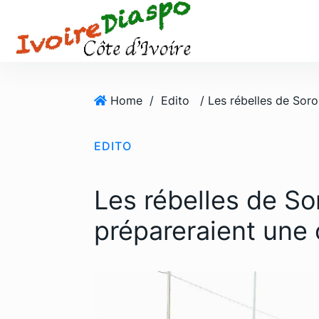
S
k
i
p
t
o
Home
/
Edito
c
o
EDITO
n
t
e
Les rébelles de So
n
t
prépareraient une 