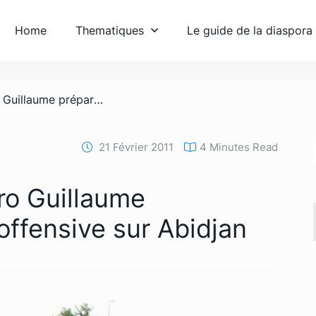
Home
Thematiques
Le guide de la diaspora
/ Les rébelles de Soro Guillaume prépareraient une offensive sur Abidjan
21 Février 2011
4 Minutes Read
ro Guillaume
offensive sur Abidjan