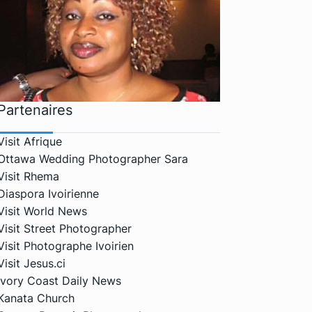
Partenaires
Visit Afrique
Ottawa Wedding Photographer Sara
Visit Rhema
Diaspora Ivoirienne
Visit World News
Visit Street Photographer
Visit Photographe Ivoirien
Visit Jesus.ci
Ivory Coast Daily News
Kanata Church