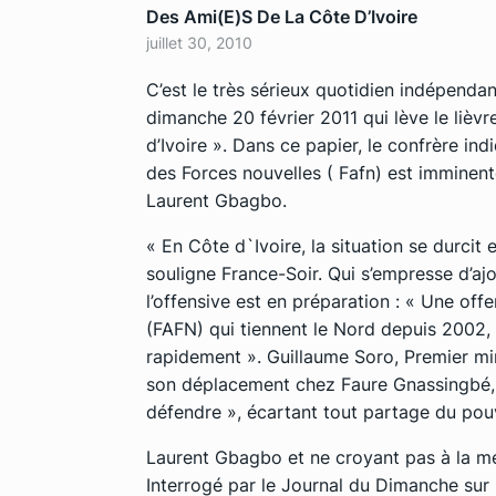
Des Ami(e)s De La Côte D’Ivoire
juillet 30, 2010
C’est le très sérieux quotidien indépenda
dimanche 20 février 2011 qui lève le lièvre
d’Ivoire ». Dans ce papier, le confrère i
des Forces nouvelles ( Fafn) est imminente
Laurent Gbagbo.
« En Côte d`Ivoire, la situation se durcit
souligne France-Soir. Qui s’empresse d’ajo
l’offensive est en préparation : « Une of
(FAFN) qui tiennent le Nord depuis 2002, s
rapidement ». Guillaume Soro, Premier mini
son déplacement chez Faure Gnassingbé, 
défendre », écartant tout partage du pou
Laurent Gbagbo et ne croyant pas à la méd
Interrogé par le Journal du Dimanche sur l