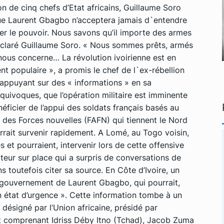
on de cinq chefs d’Etat africains, Guillaume Soro
 que Laurent Gbagbo n’acceptera jamais d`entendre
céder le pouvoir. Nous savons qu’il importe des armes
éclaré Guillaume Soro. « Nous sommes prêts, armés
nous concerne… La révolution ivoirienne est en
t populaire », a promis le chef de l`ex-rébellion
s’appuyant sur des « informations » en sa
quivoques, que l’opération militaire est imminente
éficier de l’appui des soldats français basés au
des Forces nouvelles (FAFN) qui tiennent le Nord
rrait survenir rapidement. A Lomé, au Togo voisin,
 et pourraient, intervenir lors de cette offensive
ateur sur place qui a surpris de conversations de
ans toutefois citer sa source. En Côte d’Ivoire, un
 gouvernement de Laurent Gbagbo, qui pourrait,
un état d’urgence ». Cette information tombe à un
ésigné par l’Union africaine, présidé par
 comprenant Idriss Déby Itno (Tchad), Jacob Zuma