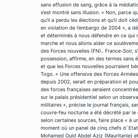
sans effusion de sang, grâce à la médiati
s’est montré sans illusion. « Non, parce
qu’il a perdu les élections et qu’il doit 
en violation de l’embargo de 2004 », a d
et déterminés à nous défendre en ce qui 
marche et nous allons aider ce soulèvemen
des Forces nouvelles (FN).. France-Soir, 
possession, affirme, en des termes sans é
et que les Forces nouvelles pourraient bén
Togo. « Une offensive des Forces Armées 
depuis 2002, serait en préparation et pou
des forces françaises seraient concentrées
sur le palais présidentiel selon un observ
militaires », précise le journal français, s
couvre-feu nocturne a été décrété par le
selon certaines sources, faire place « à 
moment où un panel de cinq chefs d`Etat d
Mohamed Ould Abdel Aziz (Mauritanie) et