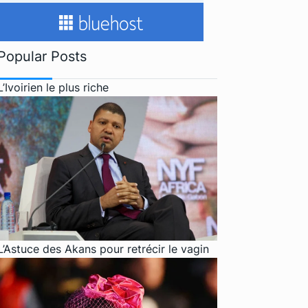
Popular Posts
L’Ivoirien le plus riche
L’Astuce des Akans pour retrécir le vagin