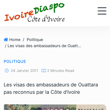
S
k
i
p
t
o
Home
/
Politique
c
/ Les visas des ambassadeurs de Ouattara pas reconnus par la Côte d’Ivoire
o
n
t
POLITIQUE
e
n
24 Janvier 2011
2 Minutes Read
t
Les visas des ambassadeurs de Ouattara
pas reconnus par la Côte d’Ivoire