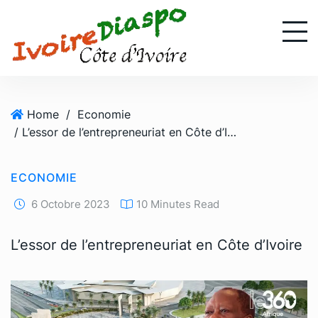
S
k
i
p
t
o
Home
/
Economie
c
/ L’essor de l’entrepreneuriat en Côte d’Ivoire
o
n
t
ECONOMIE
e
n
6 Octobre 2023
10 Minutes Read
t
L’essor de l’entrepreneuriat en Côte d’Ivoire