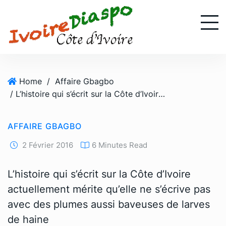
S
k
i
p
t
o
Home
/
Affaire Gbagbo
c
/ L’histoire qui s’écrit sur la Côte d’Ivoire actuellement mérite qu’elle ne s’écrive pas avec des plumes aussi baveuses de larves de haine
o
n
t
AFFAIRE GBAGBO
e
n
2 Février 2016
6 Minutes Read
t
L’histoire qui s’écrit sur la Côte d’Ivoire
actuellement mérite qu’elle ne s’écrive pas
avec des plumes aussi baveuses de larves
de haine