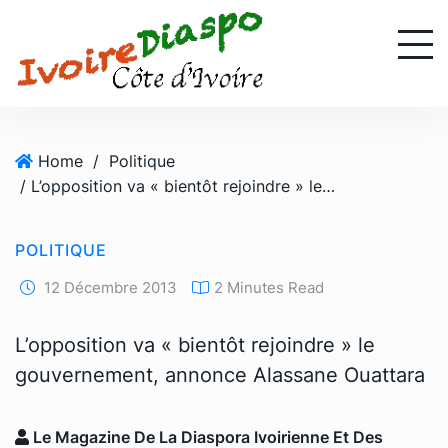
S
k
i
p
t
o
Home
/
Politique
c
/ L’opposition va « bientôt rejoindre » le gouvernement, annonce Alassane Ouattara
o
n
t
POLITIQUE
e
n
12 Décembre 2013
2 Minutes Read
t
L’opposition va « bientôt rejoindre » le
gouvernement, annonce Alassane Ouattara
Le Magazine De La Diaspora Ivoirienne Et Des