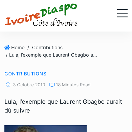
S
k
i
p
t
o
Home
/
Contributions
c
/ Lula, l’exemple que Laurent Gbagbo aurait dû suivre
o
n
t
CONTRIBUTIONS
e
n
3 Octobre 2010
18 Minutes Read
t
Lula, l’exemple que Laurent Gbagbo aurait
dû suivre