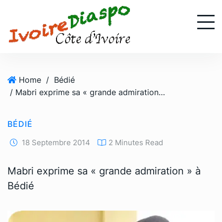
S
k
i
p
t
o
Home
/
Bédié
c
/ Mabri exprime sa « grande admiration » à Bédié
o
n
t
BÉDIÉ
e
n
18 Septembre 2014
2 Minutes Read
t
Mabri exprime sa « grande admiration » à
Bédié