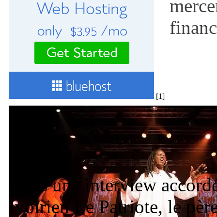
mercen
financ
[1]
Dobe Gnahoret
Dans une interview accordé
Ivoirien Le Patriote, le pè