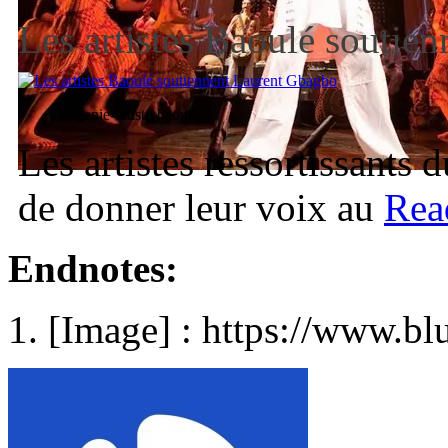
Les artistes Baoulé soutie
Eugenie-artiste-baoulé
Les artistes ressortissants 
de donner leur voix au
Rea
Endnotes:
[Image] : https://www.bl