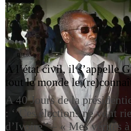
Dj-Luciano
A l’état civil, il s’appell
tout le monde le (re)conna
A 40 Jours de la présidentie
: ‘’Ces élections ne vont ri
d’Ivoire’’ – « Mes vérités 