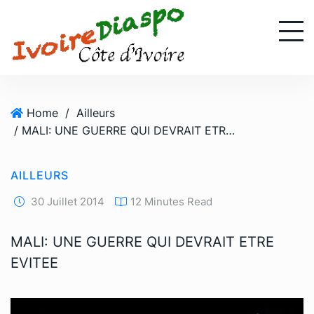
S
k
i
p
t
o
Home
/
Ailleurs
c
/ MALI: UNE GUERRE QUI DEVRAIT ETRE EVITEE
o
n
t
AILLEURS
e
n
30 Juillet 2014
12 Minutes Read
t
MALI: UNE GUERRE QUI DEVRAIT ETRE
EVITEE