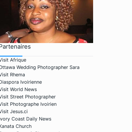
Partenaires
Visit Afrique
Ottawa Wedding Photographer Sara
Visit Rhema
Diaspora Ivoirienne
Visit World News
Visit Street Photographer
Visit Photographe Ivoirien
Visit Jesus.ci
Ivory Coast Daily News
Kanata Church