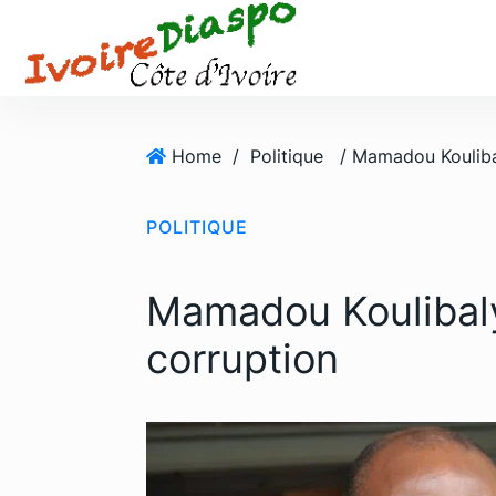
S
k
i
p
t
o
Home
/
Politique
c
o
POLITIQUE
n
t
e
Mamadou Koulibal
n
t
corruption