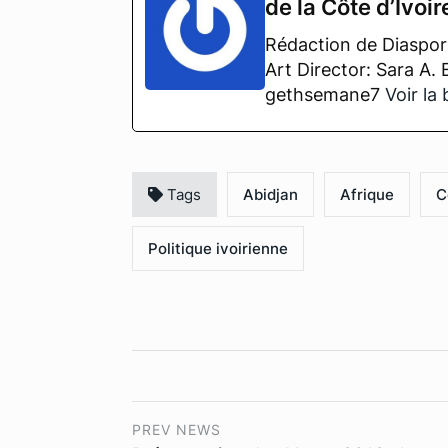
de la Côte d’Ivoir
Rédaction de Diaspora
Art Director: Sara A.
gethsemane7
Voir la
Tags
Abidjan
Afrique
C
Politique ivoirienne
PREV NEWS