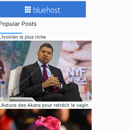
Popular Posts
L’Ivoirien le plus riche
L’Astuce des Akans pour retrécir le vagin