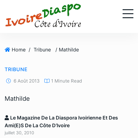
S
k
i
p
t
o
Home
/
Tribune
/ Mathilde
c
o
n
TRIBUNE
t
e
6 Août 2013
1 Minute Read
n
t
Mathilde
Le Magazine De La Diaspora Ivoirienne Et Des
Ami(e)s De La Côte D’Ivoire
juillet 30, 2010