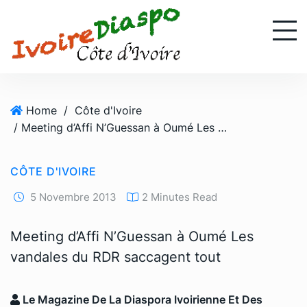
S
k
i
p
t
o
Home
/
Côte d'Ivoire
c
/ Meeting d’Affi N’Guessan à Oumé Les vandales du RDR saccagent tout
o
n
t
CÔTE D'IVOIRE
e
n
5 Novembre 2013
2 Minutes Read
t
Meeting d’Affi N’Guessan à Oumé Les
vandales du RDR saccagent tout
Le Magazine De La Diaspora Ivoirienne Et Des