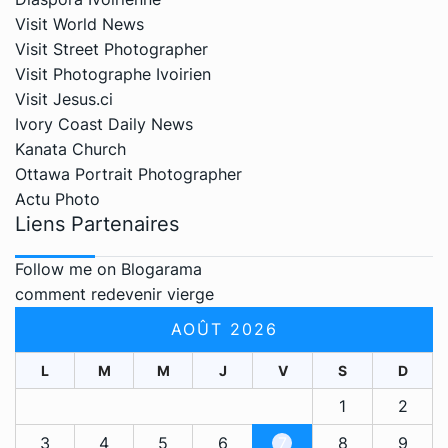
Visit World News
Visit Street Photographer
Visit Photographe Ivoirien
Visit Jesus.ci
Ivory Coast Daily News
Kanata Church
Ottawa Portrait Photographer
Actu Photo
Liens Partenaires
Follow me on Blogarama
comment redevenir vierge
AOÛT 2026
L
M
M
J
V
S
D
1
2
3
4
5
6
7
8
9