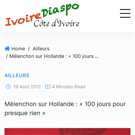
S
k
i
p
t
o
Home
/
Ailleurs
c
/ Mélenchon sur Hollande : « 100 jours pour presque rien »
o
n
t
AILLEURS
e
n
19 Août 2012
4 Minutes Read
t
Mélenchon sur Hollande : « 100 jours pour
presque rien »