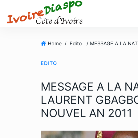
S
k
i
p
t
o
Home
/
Edito
c
o
EDITO
n
t
e
MESSAGE A LA N
n
t
LAURENT GBAGBO
NOUVEL AN 2011