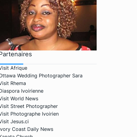
Partenaires
Visit Afrique
Ottawa Wedding Photographer Sara
Visit Rhema
Diaspora Ivoirienne
Visit World News
Visit Street Photographer
Visit Photographe Ivoirien
Visit Jesus.ci
Ivory Coast Daily News
Kanata Church