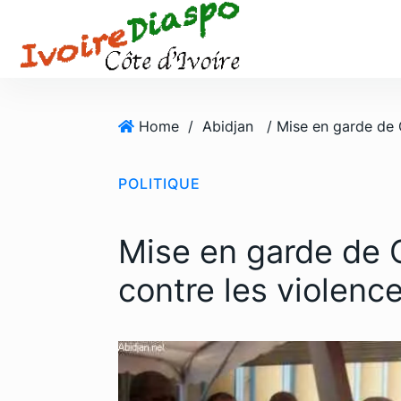
S
k
i
p
t
o
Home
/
Abidjan
c
o
POLITIQUE
n
t
e
Mise en garde de 
n
t
contre les violenc