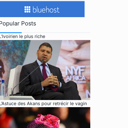
Popular Posts
L’Ivoirien le plus riche
L’Astuce des Akans pour retrécir le vagin