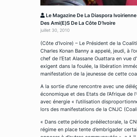
Le Magazine De La Diaspora Ivoirienne
Des Ami(e)s De La Côte D’Ivoire
juillet 30, 2010
(Côte d’Ivoire) – Le Président de la Coal
Charles Konan Banny a appelé, jeudi, à l’o
chef de l’Etat Alassane Ouattara en vue d’
exigent dans la foulée, la libération immé
manifestation de la jeunesse de cette coal
A la sortie d’une rencontre avec une délé
économique et des Etats de l’Afrique de
avec énergie « l’utilisation disproportionn
lors des manifestations de la CNJC (Coali
« Dans cette période préélectorale, la C
régime en place tente d’embrigader certa
opposer à d’autres communautés », a-t-il