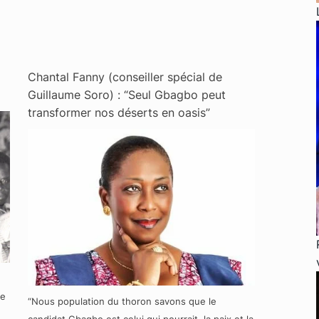
Chantal Fanny (conseiller spécial de
Guillaume Soro) : “Seul Gbagbo peut
transformer nos déserts en oasis”
re
“Nous population du thoron savons que le
candidat Gbagbo est celui qui pourrait, la paix et la