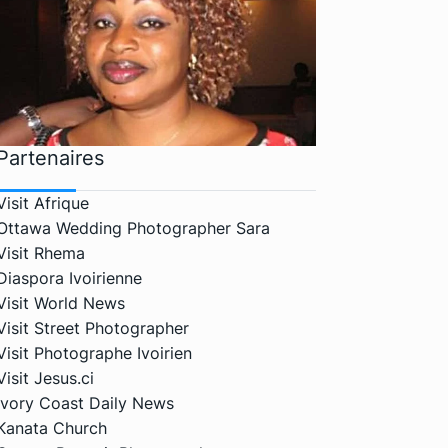
Partenaires
Visit Afrique
Ottawa Wedding Photographer Sara
Visit Rhema
Diaspora Ivoirienne
Visit World News
Visit Street Photographer
Visit Photographe Ivoirien
Visit Jesus.ci
Ivory Coast Daily News
Kanata Church