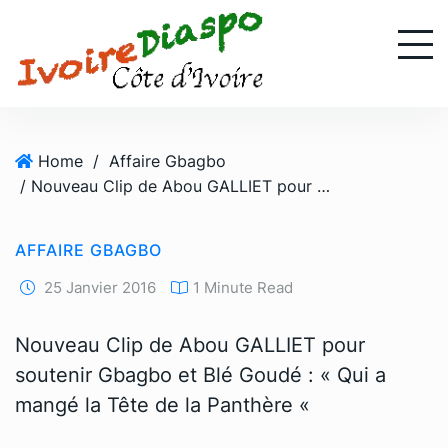
S
k
i
p
t
o
Home
/
Affaire Gbagbo
c
/ Nouveau Clip de Abou GALLIET pour soutenir Gbagbo et Blé Goudé : « Qui a mangé la Tête de la Panthère «
o
n
t
AFFAIRE GBAGBO
e
n
25 Janvier 2016
1 Minute Read
t
Nouveau Clip de Abou GALLIET pour
soutenir Gbagbo et Blé Goudé : « Qui a
mangé la Tête de la Panthère «