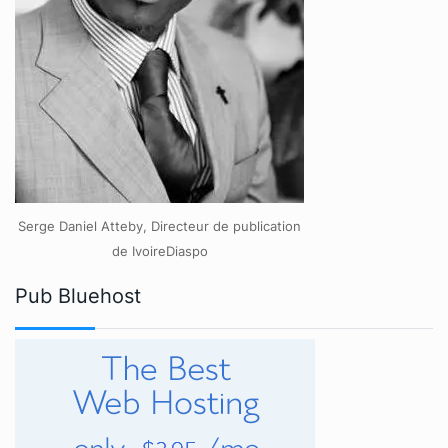
Serge Daniel Atteby, Directeur de publication
de IvoireDiaspo
Pub Bluehost